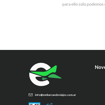
para ello solo podemos 
Nov
info@embarcandoviajes.com.ar